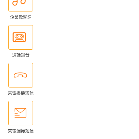
企業歡迎詞
通話錄音
來電掛機短信
來電漏接短信