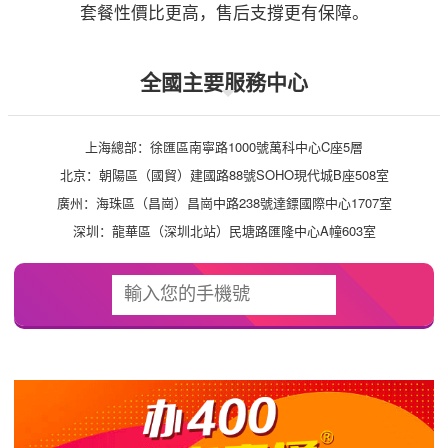
套餐性價比更高，售后支撐更有保障。
全國主要服務中心
上海總部：徐匯區南寧路1000號萬科中心C座5層
北京：朝陽區（國貿）建國路88號SOHO現代城B座508室
廣州：海珠區（昌崗）昌崗中路238號達鏢國際中心1707室
深圳：龍華區（深圳北站）民塘路匯隆中心A幢603室