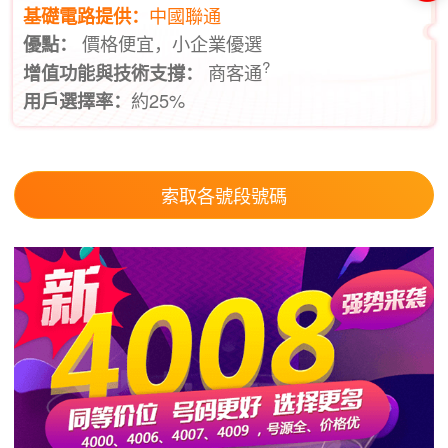
中國聯通
基礎電路提供：
價格便宜，小企業優選
優點：
?
商客通
增值功能與技術支撐：
約25%
用戶選擇率：
索取各號段號碼