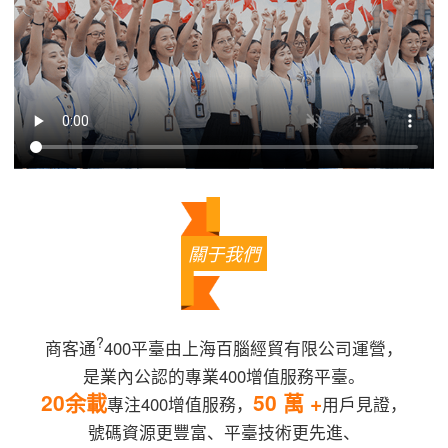
關于我們
?
商客通
400平臺由上海百腦經貿有限公司運營，
是業內公認的專業400增值服務平臺。
20余載
50 萬 +
專注400增值服務，
用戶見證，
號碼資源更豐富、平臺技術更先進、