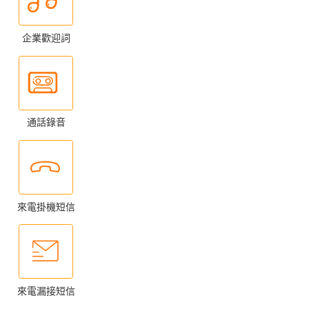
企業歡迎詞
通話錄音
來電掛機短信
來電漏接短信