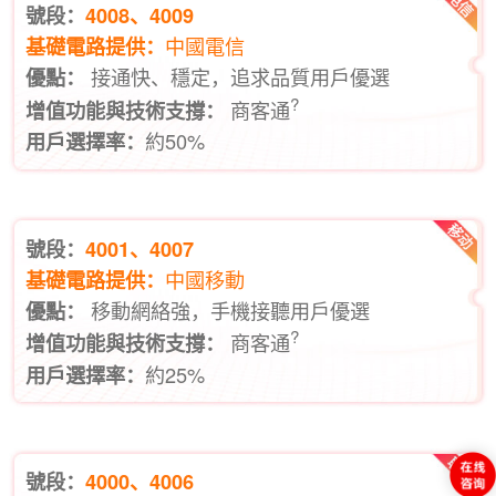
號段：
4008、4009
中國電信
基礎電路提供：
接通快、穩定，追求品質用戶優選
優點：
?
商客通
增值功能與技術支撐：
約50%
用戶選擇率：
號段：
4001、4007
中國移動
基礎電路提供：
移動網絡強，手機接聽用戶優選
優點：
?
商客通
增值功能與技術支撐：
約25%
用戶選擇率：
號段：
4000、4006