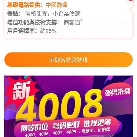
中國聯通
基礎電路提供：
價格便宜，小企業優選
優點：
?
商客通
增值功能與技術支撐：
約25%
用戶選擇率：
索取各號段號碼