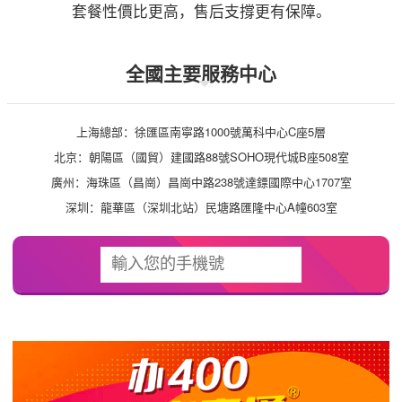
套餐性價比更高，售后支撐更有保障。
全國主要服務中心
上海總部：徐匯區南寧路1000號萬科中心C座5層
北京：朝陽區（國貿）建國路88號SOHO現代城B座508室
廣州：海珠區（昌崗）昌崗中路238號達鏢國際中心1707室
深圳：龍華區（深圳北站）民塘路匯隆中心A幢603室