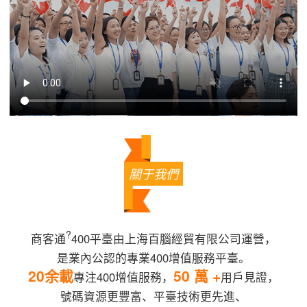
關于我們
?
商客通
400平臺由上海百腦經貿有限公司運營，
是業內公認的專業400增值服務平臺。
20余載
50 萬 +
專注400增值服務，
用戶見證，
號碼資源更豐富、平臺技術更先進、