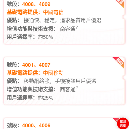
號段：
4008、4009
中國電信
基礎電路提供：
接通快、穩定，追求品質用戶優選
優點：
?
商客通
增值功能與技術支撐：
約50%
用戶選擇率：
號段：
4001、4007
中國移動
基礎電路提供：
移動網絡強，手機接聽用戶優選
優點：
?
商客通
增值功能與技術支撐：
約25%
用戶選擇率：
號段：
4000、4006