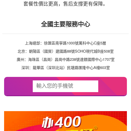
套餐性價比更高，售后支撐更有保障。
全國主要服務中心
上海總部：徐匯區南寧路1000號萬科中心C座5層
北京：朝陽區（國貿）建國路88號SOHO現代城B座508室
廣州：海珠區（昌崗）昌崗中路238號達鏢國際中心1707室
深圳：龍華區（深圳北站）民塘路匯隆中心A幢603室