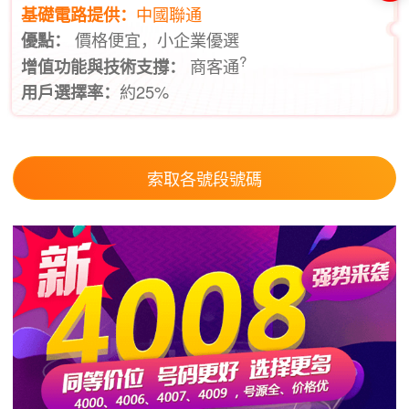
中國聯通
基礎電路提供：
價格便宜，小企業優選
優點：
?
商客通
增值功能與技術支撐：
約25%
用戶選擇率：
索取各號段號碼