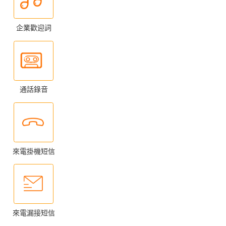
企業歡迎詞
通話錄音
來電掛機短信
來電漏接短信