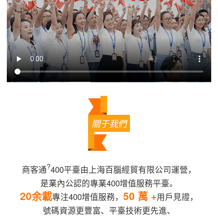
關于我們
?
商客通
400平臺由上海百腦經貿有限公司運營，
是業內公認的專業400增值服務平臺。
20余載
50 萬 +
專注400增值服務，
用戶見證，
號碼資源更豐富、平臺技術更先進、